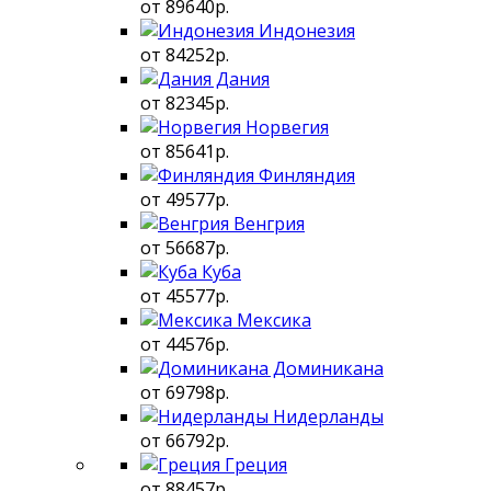
от 89640р.
Индонезия
от 84252р.
Дания
от 82345р.
Норвегия
от 85641р.
Финляндия
от 49577р.
Венгрия
от 56687р.
Куба
от 45577р.
Мексика
от 44576р.
Доминикана
от 69798р.
Нидерланды
от 66792р.
Греция
от 88457р.