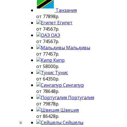
Танзания
от 77898р.
Египет
от 74567р.
ОАЭ
от 74567р.
Мальдивы
от 77457р.
Кипр
от 58000р.
Тунис
от 64350р.
Сингапур
от 78648р.
Португалия
от 79878р.
Швеция
от 86428р.
Сейшелы