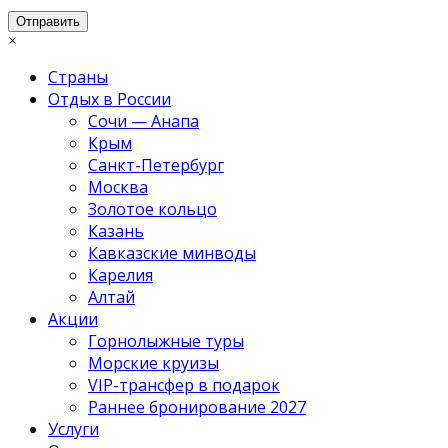
×
Страны
Отдых в России
Сочи — Анапа
Крым
Санкт-Петербург
Москва
Золотое кольцо
Казань
Кавказские минводы
Карелия
Алтай
Акции
Горнолыжные туры
Морские круизы
VIP-трансфер в подарок
Раннее бронирование 2027
Услуги