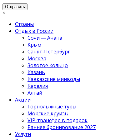
×
Страны
Отдых в России
Сочи — Анапа
Крым
Санкт-Петербург
Москва
Золотое кольцо
Казань
Кавказские минводы
Карелия
Алтай
Акции
Горнолыжные туры
Морские круизы
VIP-трансфер в подарок
Раннее бронирование 2027
Услуги