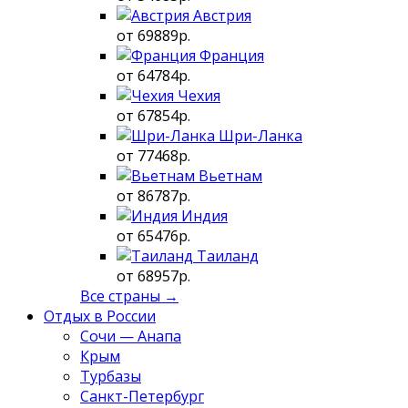
Австрия
от 69889р.
Франция
от 64784р.
Чехия
от 67854р.
Шри-Ланка
от 77468р.
Вьетнам
от 86787р.
Индия
от 65476р.
Таиланд
от 68957р.
Все страны →
Отдых в России
Сочи — Анапа
Крым
Турбазы
Санкт-Петербург