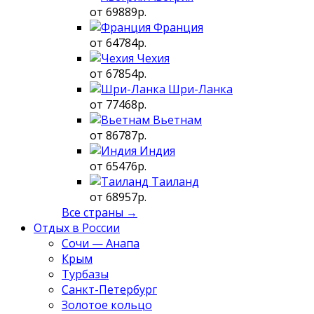
от 69889р.
Франция
от 64784р.
Чехия
от 67854р.
Шри-Ланка
от 77468р.
Вьетнам
от 86787р.
Индия
от 65476р.
Таиланд
от 68957р.
Все страны →
Отдых в России
Сочи — Анапа
Крым
Турбазы
Санкт-Петербург
Золотое кольцо