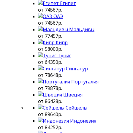
Египет
от 74567р.
ОАЭ
от 74567р.
Мальдивы
от 77457р.
Кипр
от 58000р.
Тунис
от 64350р.
Сингапур
от 78648р.
Португалия
от 79878р.
Швеция
от 86428р.
Сейшелы
от 89640р.
Индонезия
от 84252р.