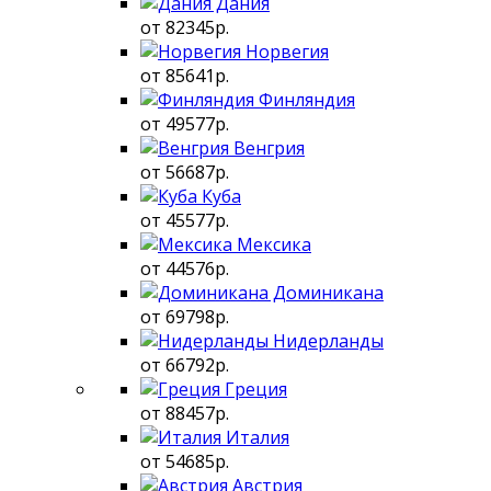
Дания
от 82345р.
Норвегия
от 85641р.
Финляндия
от 49577р.
Венгрия
от 56687р.
Куба
от 45577р.
Мексика
от 44576р.
Доминикана
от 69798р.
Нидерланды
от 66792р.
Греция
от 88457р.
Италия
от 54685р.
Австрия