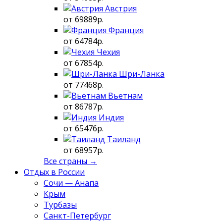
Австрия
от 69889р.
Франция
от 64784р.
Чехия
от 67854р.
Шри-Ланка
от 77468р.
Вьетнам
от 86787р.
Индия
от 65476р.
Таиланд
от 68957р.
Все страны →
Отдых в России
Сочи — Анапа
Крым
Турбазы
Санкт-Петербург