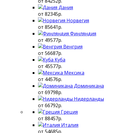
от 84252р.
Дания
от 82345р.
Норвегия
от 85641р.
Финляндия
от 49577р.
Венгрия
от 56687р.
Куба
от 45577р.
Мексика
от 44576р.
Доминикана
от 69798р.
Нидерланды
от 66792р.
Греция
от 88457р.
Италия
от 54685р.