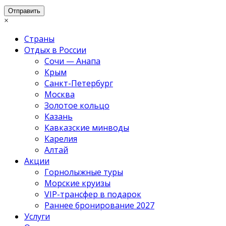
×
Страны
Отдых в России
Сочи — Анапа
Крым
Санкт-Петербург
Москва
Золотое кольцо
Казань
Кавказские минводы
Карелия
Алтай
Акции
Горнолыжные туры
Морские круизы
VIP-трансфер в подарок
Раннее бронирование 2027
Услуги