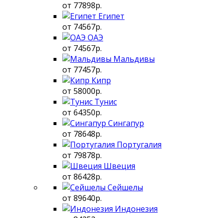
от 77898р.
Египет
от 74567р.
ОАЭ
от 74567р.
Мальдивы
от 77457р.
Кипр
от 58000р.
Тунис
от 64350р.
Сингапур
от 78648р.
Португалия
от 79878р.
Швеция
от 86428р.
Сейшелы
от 89640р.
Индонезия