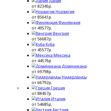
Дания
от 82345р.
Норвегия
от 85641р.
Финляндия
от 49577р.
Венгрия
от 56687р.
Куба
от 45577р.
Мексика
от 44576р.
Доминикана
от 69798р.
Нидерланды
от 66792р.
Греция
от 88457р.
Италия
от 54685р.
Австрия