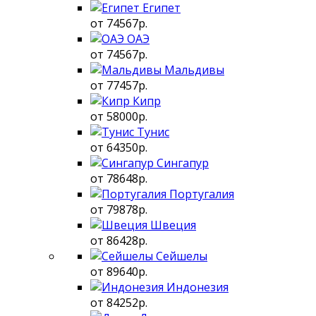
Египет
от 74567р.
ОАЭ
от 74567р.
Мальдивы
от 77457р.
Кипр
от 58000р.
Тунис
от 64350р.
Сингапур
от 78648р.
Португалия
от 79878р.
Швеция
от 86428р.
Сейшелы
от 89640р.
Индонезия
от 84252р.