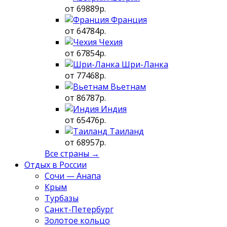
от 69889р.
Франция
от 64784р.
Чехия
от 67854р.
Шри-Ланка
от 77468р.
Вьетнам
от 86787р.
Индия
от 65476р.
Таиланд
от 68957р.
Все страны →
Отдых в России
Сочи — Анапа
Крым
Турбазы
Санкт-Петербург
Золотое кольцо