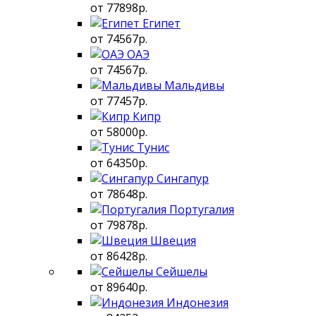
от 77898р.
Египет
от 74567р.
ОАЭ
от 74567р.
Мальдивы
от 77457р.
Кипр
от 58000р.
Тунис
от 64350р.
Сингапур
от 78648р.
Португалия
от 79878р.
Швеция
от 86428р.
Сейшелы
от 89640р.
Индонезия