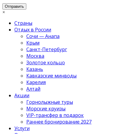
×
Страны
Отдых в России
Сочи — Анапа
Крым
Санкт-Петербург
Москва
Золотое кольцо
Казань
Кавказские минводы
Карелия
Алтай
Акции
Горнолыжные туры
Морские круизы
VIP-трансфер в подарок
Раннее бронирование 2027
Услуги