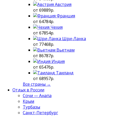
Австрия
от 69889р.
Франция
от 64784р.
Чехия
от 67854р.
Шри-Ланка
от 77468р.
Вьетнам
от 86787р.
Индия
от 65476р.
Таиланд
от 68957р.
Все страны →
Отдых в России
Сочи — Анапа
Крым
Турбазы
Санкт-Петербург