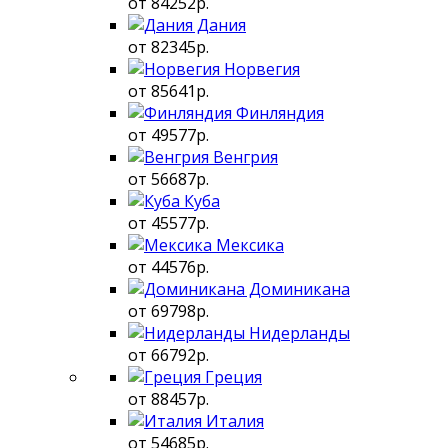
от 84252р.
Дания
от 82345р.
Норвегия
от 85641р.
Финляндия
от 49577р.
Венгрия
от 56687р.
Куба
от 45577р.
Мексика
от 44576р.
Доминикана
от 69798р.
Нидерланды
от 66792р.
Греция
от 88457р.
Италия
от 54685р.