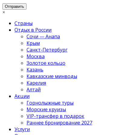
×
Страны
Отдых в России
Сочи — Анапа
Крым
Санкт-Петербург
Москва
Золотое кольцо
Казань
Кавказские минводы
Карелия
Алтай
Акции
Горнолыжные туры
Морские круизы
VIP-трансфер в подарок
Раннее бронирование 2027
Услуги