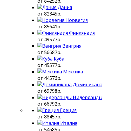
от 84252р.
Дания
от 82345р.
Норвегия
от 85641р.
Финляндия
от 49577р.
Венгрия
от 56687р.
Куба
от 45577р.
Мексика
от 44576р.
Доминикана
от 69798р.
Нидерланды
от 66792р.
Греция
от 88457р.
Италия
от 54685р.