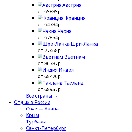
Австрия
от 69889р.
Франция
от 64784р.
Чехия
от 67854р.
Шри-Ланка
от 77468р.
Вьетнам
от 86787р.
Индия
от 65476р.
Таиланд
от 68957р.
Все страны →
Отдых в России
Сочи — Анапа
Крым
Турбазы
Санкт-Петербург