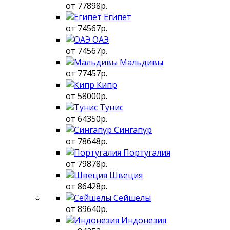
от 77898р.
Египет
от 74567р.
ОАЭ
от 74567р.
Мальдивы
от 77457р.
Кипр
от 58000р.
Тунис
от 64350р.
Сингапур
от 78648р.
Португалия
от 79878р.
Швеция
от 86428р.
Сейшелы
от 89640р.
Индонезия