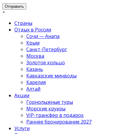
×
Страны
Отдых в России
Сочи — Анапа
Крым
Санкт-Петербург
Москва
Золотое кольцо
Казань
Кавказские минводы
Карелия
Алтай
Акции
Горнолыжные туры
Морские круизы
VIP-трансфер в подарок
Раннее бронирование 2027
Услуги