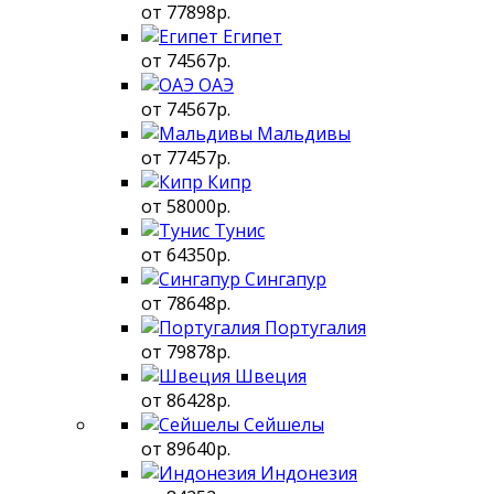
от 77898р.
Египет
от 74567р.
ОАЭ
от 74567р.
Мальдивы
от 77457р.
Кипр
от 58000р.
Тунис
от 64350р.
Сингапур
от 78648р.
Португалия
от 79878р.
Швеция
от 86428р.
Сейшелы
от 89640р.
Индонезия