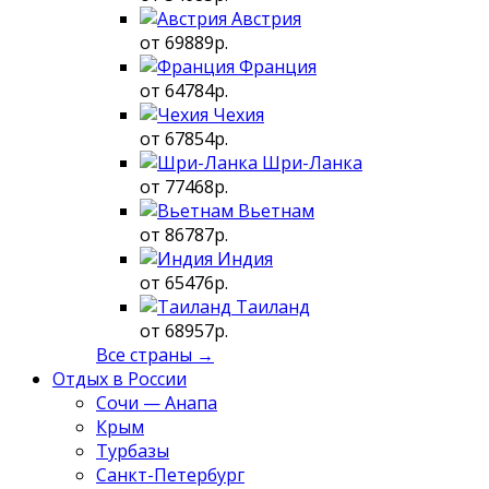
Австрия
от 69889р.
Франция
от 64784р.
Чехия
от 67854р.
Шри-Ланка
от 77468р.
Вьетнам
от 86787р.
Индия
от 65476р.
Таиланд
от 68957р.
Все страны →
Отдых в России
Сочи — Анапа
Крым
Турбазы
Санкт-Петербург