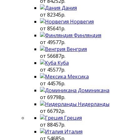
от 84252р.
Дания
от 82345р.
Норвегия
от 85641р.
Финляндия
от 49577р.
Венгрия
от 56687р.
Куба
от 45577р.
Мексика
от 44576р.
Доминикана
от 69798р.
Нидерланды
от 66792р.
Греция
от 88457р.
Италия
от 54685р.