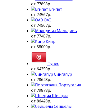
от 77898р.
Египет
от 74567р.
ОАЭ
от 74567р.
Мальдивы
от 77457р.
Кипр
от 58000р.
Тунис
от 64350р.
Сингапур
от 78648р.
Португалия
от 79878р.
Швеция
от 86428р.
Сейшелы