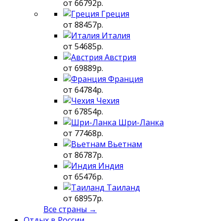
от 66792р.
Греция
от 88457р.
Италия
от 54685р.
Австрия
от 69889р.
Франция
от 64784р.
Чехия
от 67854р.
Шри-Ланка
от 77468р.
Вьетнам
от 86787р.
Индия
от 65476р.
Таиланд
от 68957р.
Все страны →
Отдых в России