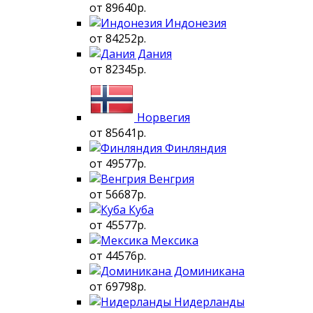
от 89640р.
Индонезия
от 84252р.
Дания
от 82345р.
Норвегия
от 85641р.
Финляндия
от 49577р.
Венгрия
от 56687р.
Куба
от 45577р.
Мексика
от 44576р.
Доминикана
от 69798р.
Нидерланды